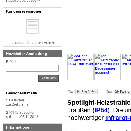
Passwort vergessen?
Kundenrezensionen
Bewerten Sie diesen Artikel!
Newsletter-Anmeldung
E-Mail
Anmelden
Besucherstatistik
5 Besucher
Spotlight-Heizstrahle
zur Zeit online
draußen (
IP54
). Die u
270972 Besucher
hochwertiger
Infrarot
seit dem 08.11.2012
Informationen