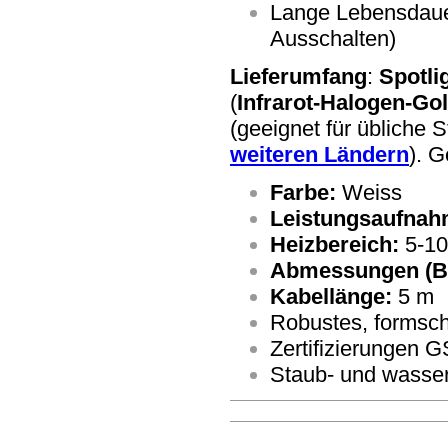
Lange Lebensdaue
Ausschalten)
Lieferumfang
:
Spotli
(
Infrarot-Halogen-Go
(geeignet für übliche
weiteren Ländern
). G
Farbe:
Weiss
Leistungsaufnah
Heizbereich:
5-10
Abmessungen (B/
Kabellänge:
5 m
Robustes, formsc
Zertifizierungen
Staub- und wasser