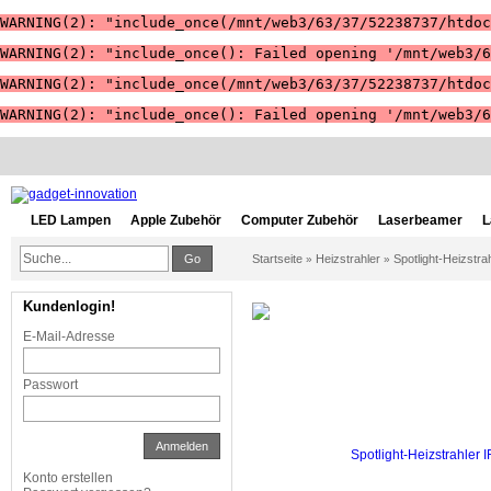
WARNING(2): "include_once(/mnt/web3/63/37/52238737/htdoc
WARNING(2): "include_once(): Failed opening '/mnt/web3/6
WARNING(2): "include_once(/mnt/web3/63/37/52238737/htdoc
WARNING(2): "include_once(): Failed opening '/mnt/web3/6
LED Lampen
Apple Zubehör
Computer Zubehör
Laserbeamer
L
Go
Startseite
Heizstrahler
Spotlight-Heizstra
»
»
Kundenlogin!
E-Mail-Adresse
Passwort
Anmelden
Konto erstellen