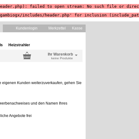
eader.php): failed to open stream: No such file or direc
gambiogx/includes/header.php' for inclusion (include_pat
Kundenlogin
Merkzettel
Kasse
ls
Heizstrahler
Ihr Warenkorb
keine Produkte
re eigenen Kunden weiterzuverkaufen, gehen Sie
Gewerbenachweises und den Namen Ihres
liche Angebote frei