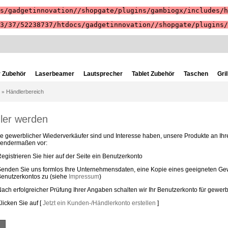
s/gadgetinnovation//shopgate/plugins/gambiogx/includes/h
3/37/52238737/htdocs/gadgetinnovation//shopgate/plugins/
 Zubehör
Laserbeamer
Lautsprecher
Tablet Zubehör
Taschen
Gril
Händlerbereich
»
ler werden
e gewerblicher Wiederverkäufer sind und Interesse haben, unsere Produkte an Ih
lgendermaßen vor:
egistrieren Sie hier auf der Seite ein Benutzerkonto
enden Sie uns formlos Ihre Unternehmensdaten, eine Kopie eines geeigneten 
enutzerkontos zu (siehe
Impressum
)
ach erfolgreicher Prüfung Ihrer Angaben schalten wir Ihr Benutzerkonto für gewerb
licken Sie auf [
Jetzt ein Kunden-/Händlerkonto erstellen
]