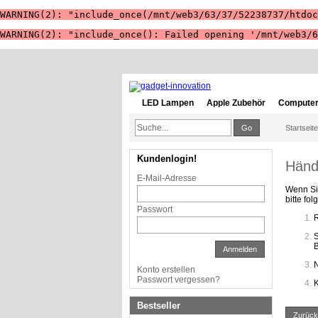
WARNING(2): "include_once(/mnt/web3/63/37/52238737/htdoc
WARNING(2): "include_once(): Failed opening '/mnt/web3/6
LED Lampen
Apple Zubehör
Computer
Go
Startseite
Kundenlogin!
Händ
E-Mail-Adresse
Wenn Si
bitte fo
Passwort
R
S
B
Anmelden
N
Konto erstellen
Passwort vergessen?
K
Bestseller
Zurück