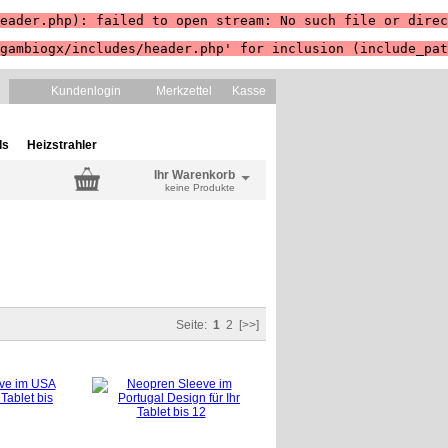
eader.php): failed to open stream: No such file or direc
gambiogx/includes/header.php' for inclusion (include_pat
Kundenlogin
Merkzettel
Kasse
ls
Heizstrahler
Ihr Warenkorb
keine Produkte
Seite:
1
2
[>>]