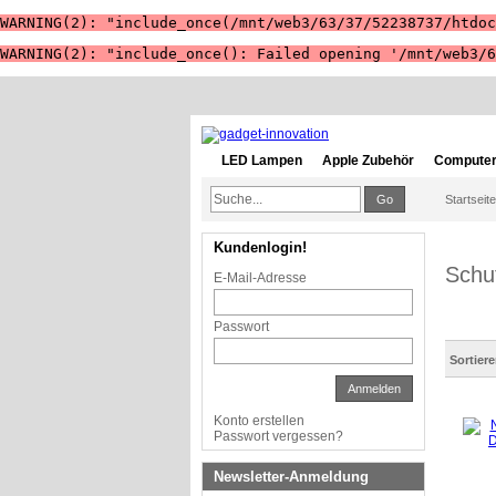
WARNING(2): "include_once(/mnt/web3/63/37/52238737/htdoc
WARNING(2): "include_once(): Failed opening '/mnt/web3/6
LED Lampen
Apple Zubehör
Computer
Go
Startseite
Kundenlogin!
Schut
E-Mail-Adresse
Passwort
Sortier
Anmelden
Konto erstellen
Passwort vergessen?
Newsletter-Anmeldung