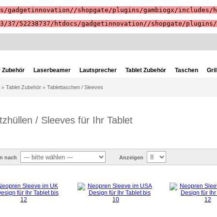
s/gadgetinnovation//shopgate/plugins/gambiogx/includes/h
3/37/52238737/htdocs/gadgetinnovation//shopgate/plugins/
 Zubehör
Laserbeamer
Lautsprecher
Tablet Zubehör
Taschen
Gril
Tablet Zubehör
Tablettaschen / Sleeves
»
»
zhüllen / Sleeves für Ihr Tablet
en nach
Anzeigen