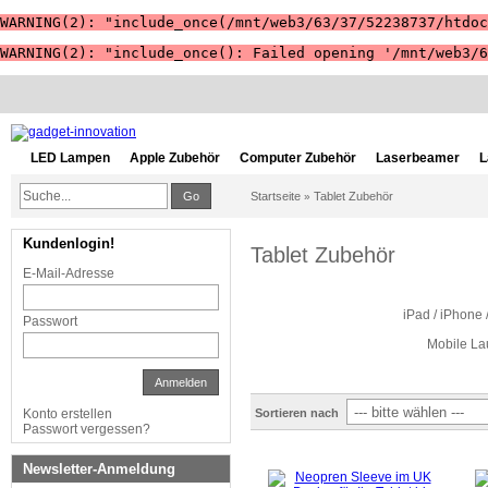
WARNING(2): "include_once(/mnt/web3/63/37/52238737/htdoc
WARNING(2): "include_once(): Failed opening '/mnt/web3/6
LED Lampen
Apple Zubehör
Computer Zubehör
Laserbeamer
L
Go
Startseite
Tablet Zubehör
»
Kundenlogin!
Tablet Zubehör
E-Mail-Adresse
iPad / iPhone 
Passwort
Mobile La
Anmelden
Sortieren nach
Konto erstellen
Passwort vergessen?
Newsletter-Anmeldung