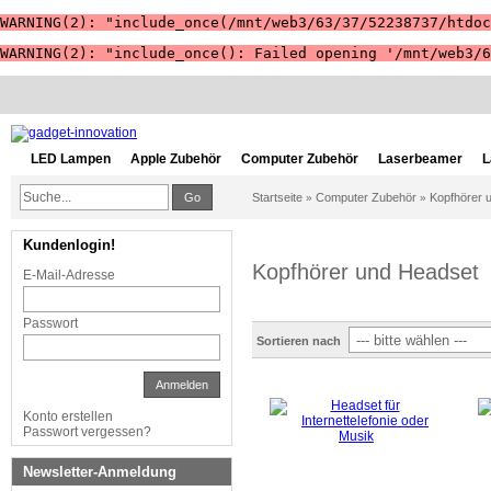
WARNING(2): "include_once(/mnt/web3/63/37/52238737/htdoc
WARNING(2): "include_once(): Failed opening '/mnt/web3/6
LED Lampen
Apple Zubehör
Computer Zubehör
Laserbeamer
L
Go
Startseite
Computer Zubehör
Kopfhörer 
»
»
Kundenlogin!
Kopfhörer und Headset
E-Mail-Adresse
Passwort
Sortieren nach
Anmelden
Konto erstellen
Passwort vergessen?
Newsletter-Anmeldung