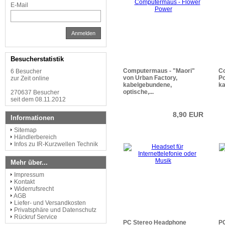
E-Mail
Anmelden
Besucherstatistik
Computermaus - "Maori"
Co
6 Besucher
von Urban Factory,
Po
zur Zeit online
kabelgebundene,
ka
optische,...
270637 Besucher
seit dem 08.11.2012
8,90 EUR
Informationen
Sitemap
Händlerbereich
Infos zu IR-Kurzwellen Technik
Mehr über...
Impressum
Kontakt
Widerrufsrecht
AGB
Liefer- und Versandkosten
Privatsphäre und Datenschutz
Rückruf Service
PC Stereo Headphone
P