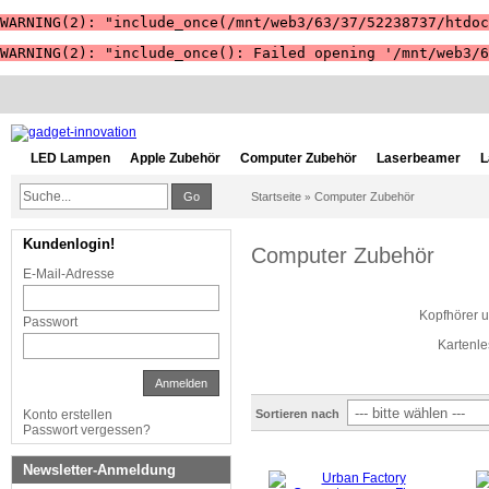
WARNING(2): "include_once(/mnt/web3/63/37/52238737/htdoc
WARNING(2): "include_once(): Failed opening '/mnt/web3/6
LED Lampen
Apple Zubehör
Computer Zubehör
Laserbeamer
L
Go
Startseite
Computer Zubehör
»
Kundenlogin!
Computer Zubehör
E-Mail-Adresse
Kopfhörer 
Passwort
Kartenle
Anmelden
Sortieren nach
Konto erstellen
Passwort vergessen?
Newsletter-Anmeldung